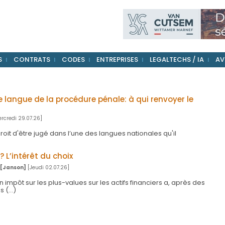
S
CONTRATS
CODES
ENTREPRISES
LEGALTECHS / IA
AV
angue de la procédure pénale: à qui renvoyer le
rcredi 29.07.26]
roit d'être jugé dans l’une des langues nationales qu'il
? L’intérêt du choix
 [Janson]
[Jeudi 02.07.26]
un impôt sur les plus-values sur les actifs financiers a, après des
 (...)