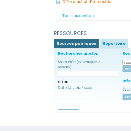
Offre d'achat d'immeuble
Tous les contrats
RESSOURCES
Sources publiques
Répertoire
Rechercher une loi:
Rec
Mots clés
(ex: pratiques du
marché)
Info
et/ou
Date
(JJ / MM / AAAA)
(Stat