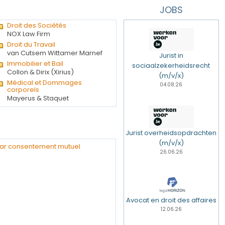
JOBS
Droit des Sociétés
NOX Law Firm
Droit du Travail
van Cutsem Wittamer Marnef
Jurist in
Immobilier et Bail
sociaalzekerheidsrecht
Collon & Dirix (Xirius)
(m/v/x)
Médical et Dommages
04.08.26
corporels
Mayerus & Staquet
Jurist overheidsopdrachten
(m/v/x)
par consentement mutuel
26.06.26
Avocat en droit des affaires
12.06.26