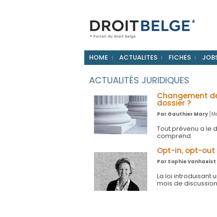
HOME
ACTUALITES
FICHES
JOB
ACTUALITÉS JURIDIQUES
Changement de l
dossier ?
Par Gauthier Mary
[Me
Tout prévenu a le d
comprend.
Opt-in, opt-out 
Par Sophie Vanhaelst
La loi introduisant 
mois de discussions