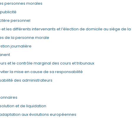
des personnes morales
 publicité
ctère personnel
t les différents intervenants et l’élection de domicile au siège de la
nes de la personne morale
stion journalière
anent
urs et le contrôle marginal des cours et tribunaux
éviter la mise en cause de sa responsabilité
abilité des administrateurs
tionnaires
olution et de liquidation
 : adaptation aux évolutions européennes