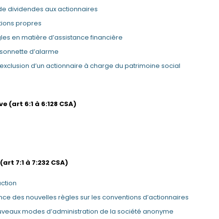
s de dividendes aux actionnaires
ctions propres
gles en matière d’assistance financière
 sonnette d’alarme
l’exclusion d’un actionnaire à charge du patrimoine social
ve (art 6:1 à 6:128 CSA)
(art 7:1 à 7:232 CSA)
ction
nce des nouvelles règles sur les conventions d’actionnaires
uveaux modes d’administration de la société anonyme