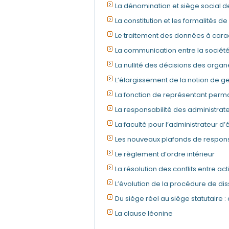
La dénomination et siège social 
La constitution et les formalités de
Le traitement des données à cara
La communication entre la société e
La nullité des décisions des orga
L’élargissement de la notion de ge
La fonction de représentant perm
La responsabilité des administrate
La faculté pour l’administrateur d’
Les nouveaux plafonds de respons
Le règlement d’ordre intérieur
La résolution des conflits entre ac
L’évolution de la procédure de diss
Du siège réel au siège statutaire
La clause léonine