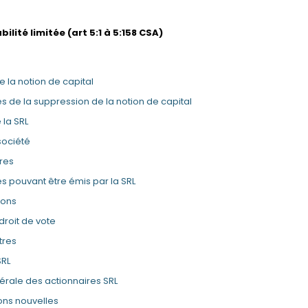
bilité limitée (art 5:1 à 5:158 CSA)
e la notion de capital
s de la suppression de la notion de capital
 la SRL
société
tres
res pouvant être émis par la SRL
ions
droit de vote
tres
SRL
érale des actionnaires SRL
ions nouvelles