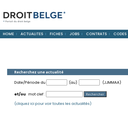
HOME
ACTUALITES
FICHES
JOBS
CONTRATS
CODES
Recherchez une actualité
Date/Période du
(au)
(JJMMAA)
et/ou
mot clef :
(cliquez ici pour voir toutes les actualités)