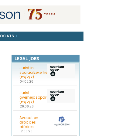
OCATS
LEGAL JOBS
Jurist in
sociaalzekerheidsrecht
(m/v/x)
04.08.26
Jurist
overheidsopdrachten
(m/v/x)
26.06.26
Avocat en
droit des
affaires
12.06.26