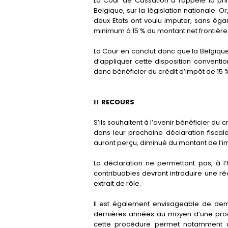
La Cour de Cassation a rappelé la prim
Belgique, sur la législation nationale. 
deux Etats ont voulu imputer, sans égard
minimum à 15 % du montant net frontière
La Cour en conclut donc que la Belgique 
d’appliquer cette disposition conventi
donc bénéficier du crédit d’impôt de 15 
III.
RECOURS
S’ils souhaitent à l’avenir bénéficier du
dans leur prochaine déclaration fiscal
auront perçu, diminué du montant de l’im
La déclaration ne permettant pas, à l
contribuables devront introduire une ré
extrait de rôle.
Il est également envisageable de dem
dernières années au moyen d’une proc
cette procédure permet notamment a