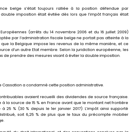
dence belge s’était toujours ralliée à la position défendue par
a double imposition était évitée dès lors que l’impôt français était
uropéennes (arrêts du 14 novembre 2006 et du 16 juillet 2009)
ptée par l’administration fiscale belge ne portait pas atteinte à la
ifs que la Belgique impose les revenus de la même manière, et ce
source d’un autre Etat membre. Selon la juridiction européenne, les
s de prendre des mesures visant à éviter la double imposition.
 de Cassation a condamné cette position administrative.
 contribuables avaient recueilli des dividendes de source française.
ue à la source de 15 % en France avant que le montant net frontière
 à 25 % (30 % depuis le 1er janvier 2017). L’impôt ainsi supporté
istribué, soit 6,25 % de plus que le taux du précompte mobilier
ge.