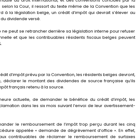
auté du droit international, et des conventions conclues par la
Or, selon la Cour, il ressort du texte même de la Convention que les
 à la législation belge, un crédit d’impôt qui devrait s’élever au
 du dividende versé.
ne peut se retrancher derrière sa législation interne pour refuser
onnelle et que les contribuables résidents fiscaux belges peuvent
%.
 crédit d’impôt prévu par la Convention, les résidents belges devront,
e, déclarer le montant des dividendes de source française qu’ils
pôt français retenu à la source.
’heure actuelle, de demander le bénéfice du crédit d’impôt, les
clamation dans les six mois suivant l’envoi de leur avertissement-
ander le remboursement de l’impôt trop perçu durant les cinq
édure appelée « demande de dégrèvement d’office ». En effet,
ux contribuables de réclamer le remboursement de surtaxes