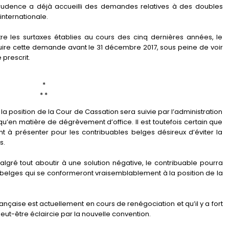
sprudence a déjà accueilli des demandes relatives à des doubles
internationale.
re les surtaxes établies au cours des cinq dernières années, le
oduire cette demande avant le 31 décembre 2017, sous peine de voir
prescrit.
*
* *
e si la position de la Cour de Cassation sera suivie par l’administration
qu’en matière de dégrèvement d’office. Il est toutefois certain que
t à présenter pour les contribuables belges désireux d’éviter la
s.
algré tout aboutir à une solution négative, le contribuable pourra
x belges qui se conformeront vraisemblablement à la position de la
ançaise est actuellement en cours de renégociation et qu’il y a fort
ut-être éclaircie par la nouvelle convention.