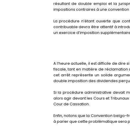
résultant de double emploi et la juri
impositions contraires à une convention 
La procédure n’étant ouverte que cont
contribuable devra être attentif à intr
un exercice d’imposition supplémentaire 
A l’heure actuelle, il est difficile de dir
fiscale, tant en matière de réclamation 
cet arrêt représente un solide argumen
double imposition des dividendes perçu
Si la procédure administrative devait m
alors agir devant les Cours et Tribunau
Cour de Cassation.
Enfin, notons que la Convention belgo-fr
à parier que cette problématique sera pe