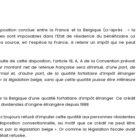
osition conclue entre la France et la Belgique (ci-après : « la
es sont imposables dans l’Etat de résidence du bénéficiaire. La
 la source, en l’espèce la France, à retenir un impôt qui ne peut
ulte de cette disposition, l’article 19, A, A de la Convention prévoit
ur montant net de retenue française sera diminué, d’une part, de
al et, d’autre part, de la quotité forfaitaire d’impôt étranger
 la législation belge, sans que cette quotité puisse être inférieure
ar la Belgique d’une quotité forfaitaire d’impôt étranger. Ce crédit
 dividendes d’origine étrangère depuis 1988.
onc toujours refusé d’imputer cette quotité aux personnes résidentes
disposition conventionnelle, au motif que ce crédit ne peut être
es par la législation belge
». Or comme la législation fiscale avait
était refusée…