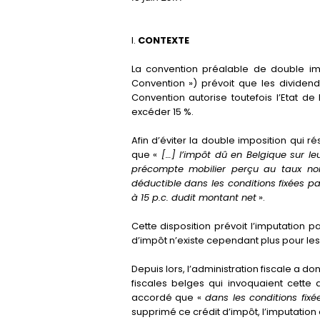
I.
CONTEXTE
La convention préalable de double imp
Convention ») prévoit que les dividend
Convention autorise toutefois l’Etat de
excéder 15 %.
Afin d’éviter la double imposition qui rés
que «
[…] l’impôt dû en Belgique sur le
précompte mobilier perçu au taux norm
déductible dans les conditions fixées par
à 15 p.c. dudit montant net
».
Cette disposition prévoit l’imputation p
d’impôt n’existe cependant plus pour les
Depuis lors, l’administration fiscale a d
fiscales belges qui invoquaient cette 
accordé que «
dans les conditions fixé
supprimé ce crédit d’impôt, l’imputation 