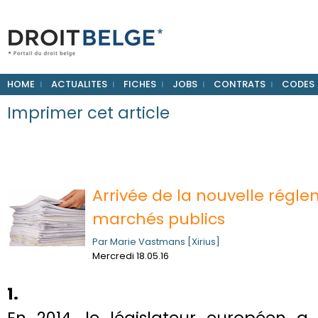
HOME
ACTUALITES
FICHES
JOBS
CONTRATS
CODES
Imprimer cet article
Arrivée de la nouvelle régle
marchés publics
Par Marie Vastmans [Xirius]
Mercredi 18.05.16
1.