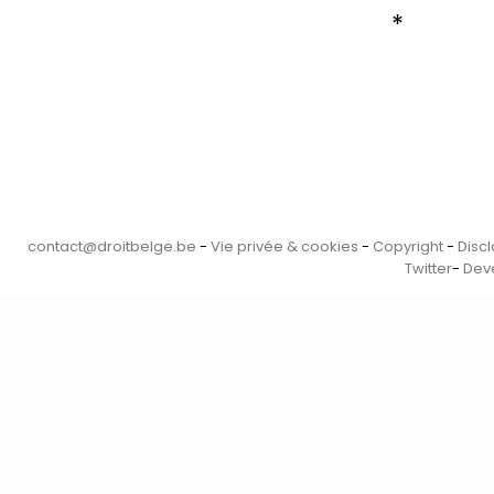
*
contact@droitbelge.be
-
Vie privée & cookies
-
Copyright
-
Disc
Twitter
-
Deve