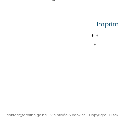
Imprime
* *
*
contact@droitbelge.be
-
Vie privée & cookies
-
Copyright
-
Disc