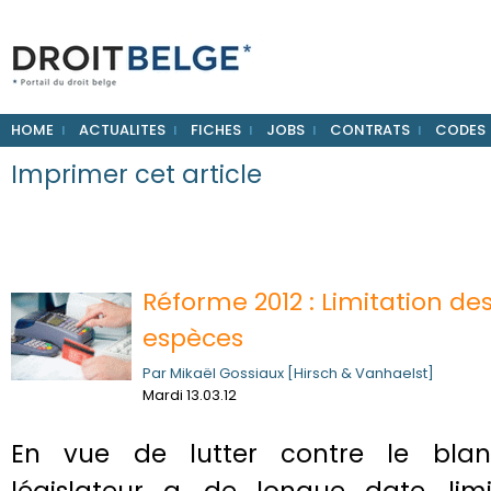
HOME
ACTUALITES
FICHES
JOBS
CONTRATS
CODES
Imprimer cet article
Réforme 2012 : Limitation d
espèces
Par Mikaël Gossiaux [Hirsch & Vanhaelst]
Mardi 13.03.12
En vue de lutter contre le blan