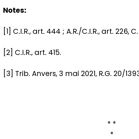
Notes:
[1] C.I.R., art. 444 ; A.R./C.I.R., art. 226, C.
[2] C.I.R., art. 415.
[3] Trib. Anvers, 3 mai 2021, R.G. 20/139
* *
*