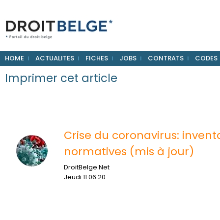
HOME
ACTUALITES
FICHES
JOBS
CONTRATS
CODES
Imprimer cet article
Crise du coronavirus: inven
normatives (mis à jour)
DroitBelge.Net
Jeudi 11.06.20