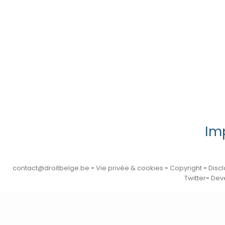
Im
contact@droitbelge.be
-
Vie privée & cookies
-
Copyright
-
Disc
Twitter
-
Deve