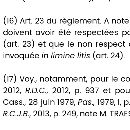
(16) Art. 23 du règlement. A not
doivent avoir été respectées p
(art. 23) et que le non respect 
invoquée
in limine litis
(art. 24).
(17) Voy., notamment, pour le con
2012,
R.D.C
., 2012, p. 937 et po
Cass., 28 juin 1979,
Pas
., 1979, I,
R.C.J.B
., 2013, p. 249, note M. TRAE