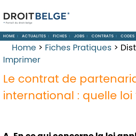
HOME
ACTUALITES
FICHES
JOBS
CONTRATS
CODES
Home
>
Fiches Pratiques
> Dis
Imprimer
Le contrat de partenar
international : quelle loi
A. En ce qui concerne la loi ap