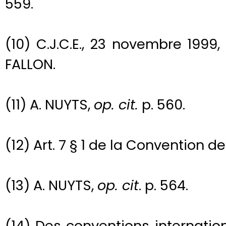
559.
(10) C.J.C.E., 23 novembre 1999,
FALLON.
(11) A. NUYTS,
op. cit.
p. 560.
(12) Art. 7 § 1 de la Convention d
(13) A. NUYTS,
op. cit
. p. 564.
(14) Des conventions internatio