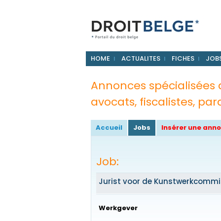
HOME
ACTUALITES
FICHES
JOB
Annonces spécialisées da
avocats, fiscalistes, para
Accueil
Jobs
Insérer une ann
Job:
Jurist voor de Kunstwerkcommi
Werkgever