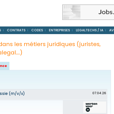
S
CONTRATS
CODES
ENTREPRISES
LEGALTECHS / IA
AV
ns les métiers juridiques (juristes,
legal...)
once
07.04.26
ssie (m/v/x)