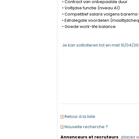
• Contract van onbepaalde duur
• Voltijdse functie (niveau A1)
• Competitief salaris volgens barema
• Extralegale voordelen (maaltijdchequ
• Goede work-life balance
Je kan solliciteren tot en met 10/04/
Retour à la liste
Nouvelle recherche ?
Annonceurs et recruteurs
:
placez 