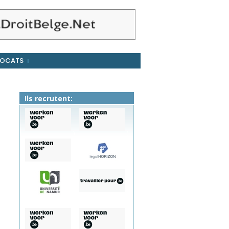
OCATS
Ils recrutent:
)
)
)
)
)
)