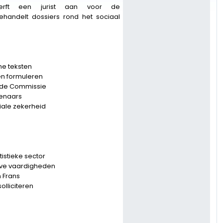
erft een jurist aan voor de
ehandelt dossiers rond het sociaal
he teksten
en formuleren
 de Commissie
tenaars
iale zekerheid
tistieke sector
eve vaardigheden
 Frans
olliciteren